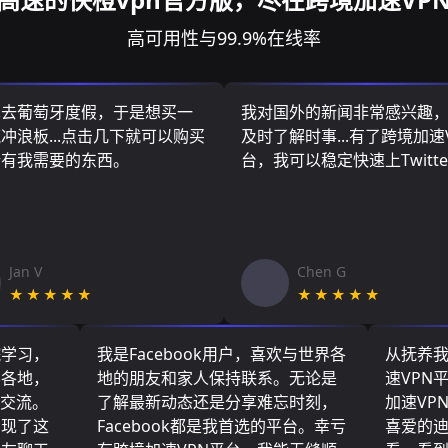
高可用性与99.9%在线率
算去葡萄牙度假，于是想买一
我对国外的新闻非常感兴趣
冲浪板...点击几下就可以购买
及时了解时事...有了跨境加速
所有我需要的东西。
台，我可以稳定快速上Twitte
Jan V
Chen G
★★★★★
★★★★★
院学习，
我是Facebook用户，喜欢与世界各
从抚养
界各地，
地的朋友和家人保持联系。无论是
速VPN
们交流。
了解最新动态还是分享难忘时刻，
加速VP
实现了这
Facebook都是我首选的平台。幸亏
喜爱的