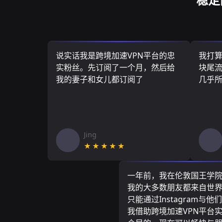
说实话我是跨境加速VPN平台的忠
我打
实粉丝。先订阅了一个月，然后给
块尾流
我的妻子和女儿都订阅了
几乎
Jing
★★★★★
一年前，我在伦敦国王学
我的大多数朋友都来自世
只能通过Instagram与他
我借助跨境加速VPN平台