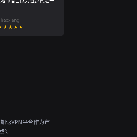
到她的语言能力进步真是一
。
Chaoxiang
★★★★★
加速VPN平台作为市
体验。