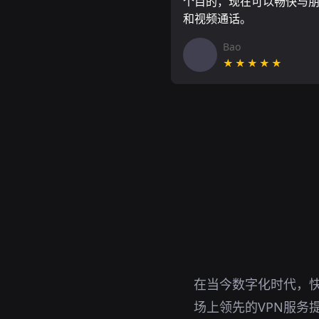
个目的，现在可以畅快与
和视频通话。
Bao
★★★★★
在当今数字化时代，快
场上领先的VPN服务