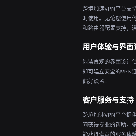
跨境加速VPN平台支持
时使用。无论您使用何种
和路由器配置支持，
用户体验与界面
简洁直观的界面设计使
即可建立安全的VPN
偏好设置。
客户服务与支持
跨境加速VPN平台提
间获得专业的帮助。
能获得满意的服务体