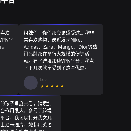
，喜欢
姐妹们，你们都应该感受过... 我非
VPN平
常喜欢购物，最近发现Nike、
r。
Adidas、Zara、Mango、Dior等热
门品牌都在举行大规模的促销活
动。有了跨境加速VPN平台，我点
了下几次就享受到了这些优惠。
Lee
★★★★★
我的孩子角度来看，跨境加
平台作用很大。多亏了跨境
N平台，我可以打开我女儿
迪士尼卡通片，她都用英语