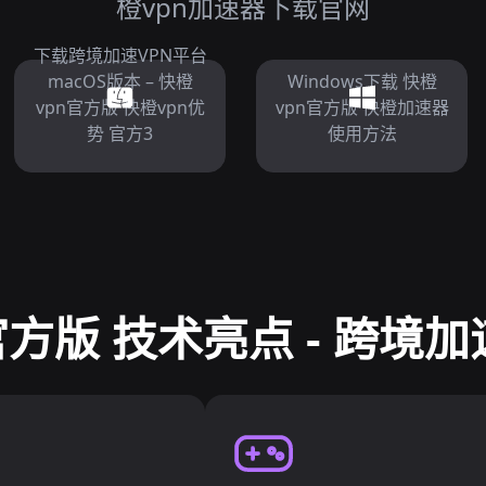
橙vpn加速器下载官网
下载跨境加速VPN平台
macOS版本 – 快橙
Windows下载 快橙
vpn官方版 快橙vpn优
vpn官方版 快橙加速器
势 官方3
使用方法
官方版 技术亮点 - 跨境加