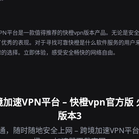
PN平台是一款值得推荐的快橙vpn版本产品。无论是安
优秀的表现。对于寻找可靠快橙是什么软件服务的用户来
虑的选择。立即体验，感受安全畅快的网络自由。
加速VPN平台 – 快橙vpn官方版
版本3
，随时随地安全上网 – 跨境加速VPN平台 