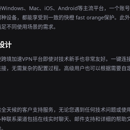
Windows、Mac、iOS、Android等主流平台，一个
设备，都能享受到一致的快橙 fast orange保护。
满足不同使用场景的需求。
设计
跨境加速VPN平台即使对技术新手也非常友好。一键连
连接，无需复杂的配置过程。高级用户也可以根据需要自
供全天候的客户支持服务，无论您遇到任何技术问题或使
多种联系渠道包括在线实时聊天、邮件支持和详细的帮助
验。