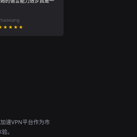
到她的语言能力进步真是一
。
Chaoxiang
★★★★★
加速VPN平台作为市
体验。