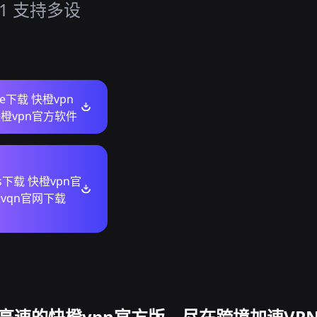
样1 支持多设
ore下载 快橙vpn
快橙vpn官方软件
ws下载 快橙vpn官
vqn官网下载
高速的快橙vpn官方版，尽在跨境加速VP