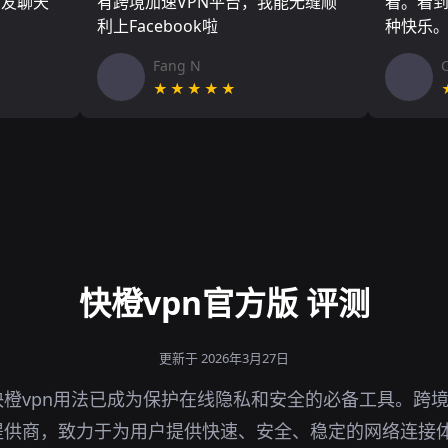
朋友聊天
有跨境加速VPN平台，我能无缝顺
看。看
利上Facebook啦
种快乐
Fang N
★★★★★
快橙vpn官方版 评测
更新于 2026年3月27日
橙vpn用法已成为保护在线隐私和安全的必备工具。跨境
提供商，致力于为用户提供快速、安全、稳定的网络连接