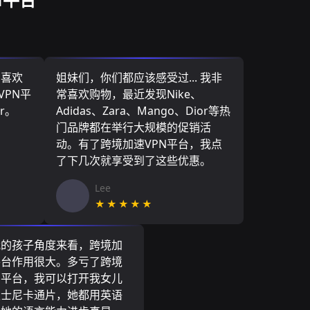
，喜欢
姐妹们，你们都应该感受过... 我非
VPN平
常喜欢购物，最近发现Nike、
r。
Adidas、Zara、Mango、Dior等热
门品牌都在举行大规模的促销活
动。有了跨境加速VPN平台，我点
了下几次就享受到了这些优惠。
Lee
★★★★★
我的孩子角度来看，跨境加
平台作用很大。多亏了跨境
N平台，我可以打开我女儿
迪士尼卡通片，她都用英语