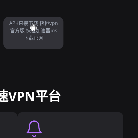
APK直接下载 快橙vpn
官方版 快橙加速器ios
下载官网
速VPN平台