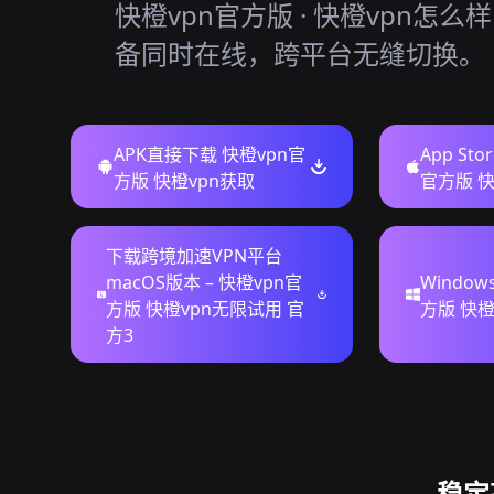
快橙vpn官方版 · 快橙vpn怎么
备同时在线，跨平台无缝切换。
APK直接下载 快橙vpn官
App St
方版 快橙vpn获取
官方版 
下载跨境加速VPN平台
macOS版本 – 快橙vpn官
Windo
方版 快橙vpn无限试用 官
方版 快橙
方3
稳定